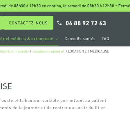
04 88 92 72 43
CONTACTEZ-NOUS
ériel médical & orthopédie
Conseils santés
FAQ
dical & orthopédie
Location de matériel
LOCATION LIT MEDICALISE
ISE
e buste et la hauteur variable permettent au patient
ents de la journée et de rentrer ou sortir du lit en