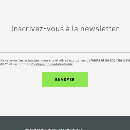
Inscrivez-vous à la newsletter
Vente et location de mat
ite recevoir les actualités, conseils et offres exclusives de
squet
, et j’accepte la
Politique de confidentialité
.
PHARMACIE DU PETIT BOSQUET